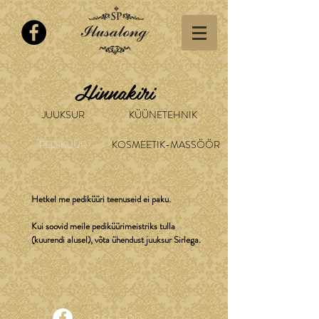
Hinnakiri
JUUKSUR
KÜÜNETEHNIK
PEDIKÜÜR
KOSMEETIK-MASSÖÖR
Hetkel me pediküüri teenuseid ei paku.
Kui soovid meile pediküürimeistriks tulla
(kuurendi alusel), võta ühendust juuksur Sirlega.